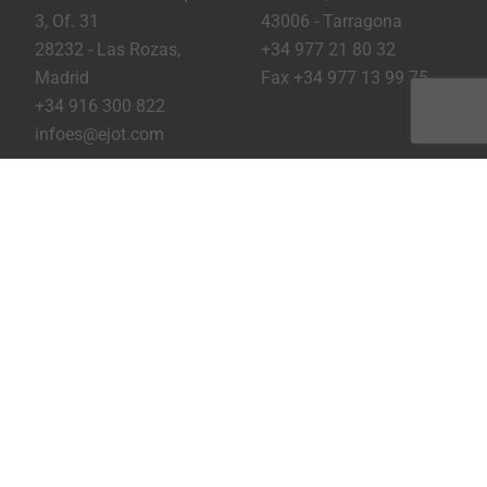
3, Of. 31
43006 - Tarragona
28232 - Las Rozas,
+34 977 21 80 32
Madrid
Fax +34 977 13 99 75
+34 916 300 822
infoes@ejot.com
Youtube
Linkedin
Instagram
Pie de imprenta
Privacidad
Condiciones
Imprimir página
Copyright © 2026 EJOT