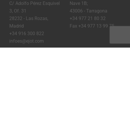
C/ Adolfo Pérez Esquivel
Nave 1B;
3, Of. 31
43006 - Tarragona
28232 - Las Rozas,
+34 977 21 80 32
Madrid
Fax +34 977 13 99 75
+34 916 300 822
infoes@ejot.com
Youtube
Linkedin
Instagram
Pie de imprenta
Privacidad
Condiciones
Imprimir página
Copyright © 2026 EJOT