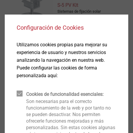
S-5 PV Kit
Sistemas de fijación solar
Ver producto
Configuración de Cookies
Utilizamos cookies propias para mejorar su
experiencia de usuario y nuestros servicios
analizando la navegación en nuestra web.
Abrazadera S-5-U Mini
Puede configurar las cookies de forma
Sistemas de fijación solar
personalizada aquí:
Ver producto
Cookies de funcionalidad esenciales:
Son necesarias para el correcto
funcionamiento de la web y por tanto no
se pueden desactivar. Nos permiten
ofrecerle funciones mejoradas y más
JA3 - SB - 8,0 x L - 50 - FZD
personalizadas. Sin estas cookies algunas
Sistemas de fijación solar