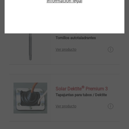
Información legal
JT3 - 6 - 5,5
Tornillos autotaladrantes
Ver producto
®
Solar Dektite
Premium 3
Tapajuntas para tubos / Dektite
Ver producto