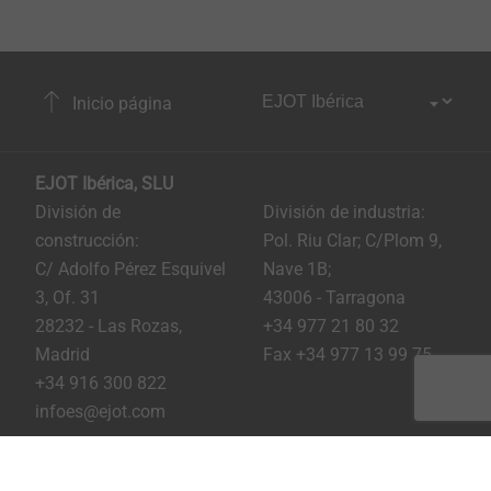
Inicio página
EJOT Ibérica, SLU
División de
División de industria:
construcción:
Pol. Riu Clar; C/Plom 9,
C/ Adolfo Pérez Esquivel
Nave 1B;
3, Of. 31
43006 - Tarragona
28232 - Las Rozas,
+34 977 21 80 32
Madrid
Fax +34 977 13 99 75
+34 916 300 822
infoes@ejot.com
Youtube
Linkedin