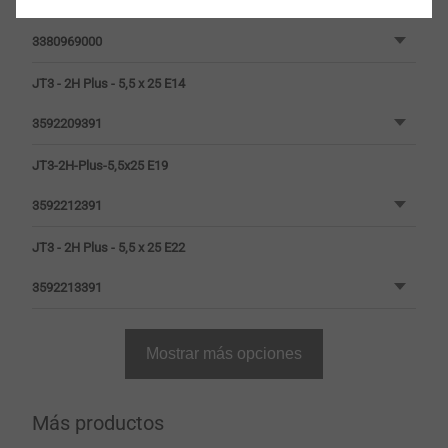
JT3-2H-Plus-5,5x25 E11 gegurtet
3380969000
JT3 - 2H Plus - 5,5 x 25 E14
3592209391
JT3-2H-Plus-5,5x25 E19
3592212391
JT3 - 2H Plus - 5,5 x 25 E22
3592213391
Mostrar más opciones
Más productos