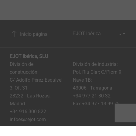
Inicio página
EJOT Ibérica, SLU
División de
División de industria:
construcción:
Pol. Riu Clar; C/Plom 9,
C/ Adolfo Pérez Esquivel
Nave 1B;
3, Of. 31
43006 - Tarragona
28232 - Las Rozas,
+34 977 21 80 32
Madrid
Fax +34 977 13 99 75
+34 916 300 822
infoes@ejot.com
Youtube