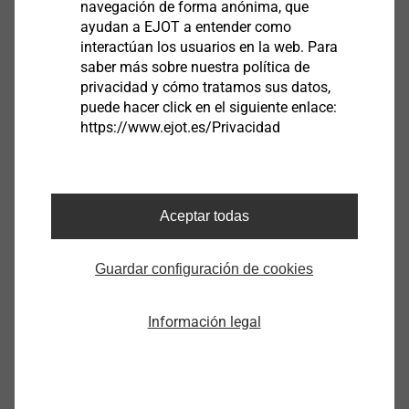
navegación de forma anónima, que
ayudan a EJOT a entender como
JT3-2H-Plus-5,5x25-E16 U100
interactúan los usuarios en la web. Para
saber más sobre nuestra política de
6592211391
privacidad y cómo tratamos sus datos,
puede hacer click en el siguiente enlace:
JT3-2H-Plus-5,5x25 E16 RAL 7016
https://www.ejot.es/Privacidad
3592211325
JT3-2H-Plus-5,5x25 E16 RAL 9002
Aceptar todas
3592211382
JT3-2H-Plus-5,5x25 E16 RAL 9006
Guardar configuración de cookies
3592211384
Información legal
JT3 - 2H Plus - 5,5 x 35 E16
3592511391