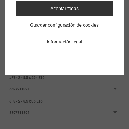
Aceptar todas
Guardar configuración de cookies
JF3 - 2 - 5,5 x 25
Información legal
7380639301
JF3 - 2 - 5,5 x 25 E16
3597211391
JF3 - 2 - 5,5 x 25 - E16
6597211391
JF3 - 2 - 5,5 x 35 E16
3597511391