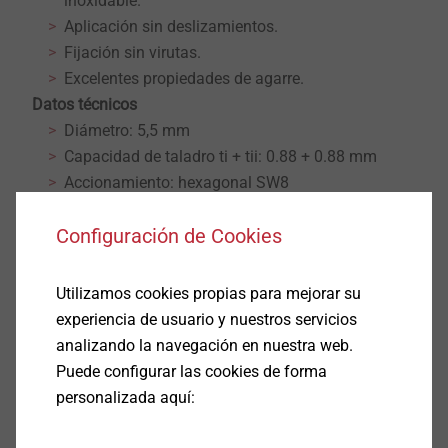
inoxidable.
Aplicación sin deslizamientos.
Fijación sin virutas.
Excelentes propiedades de agarre.
Datos técnicos
Diámetro: 5,5 mm
Capacidad de taladro ti + tii: 0.88 + 0.88 mm
Accionamiento: hexagonal SW8
Velocidad de rotación para instalar: máx. 1800
Configuración de Cookies
rpm
Descargas
Utilizamos cookies propias para mejorar su
experiencia de usuario y nuestros servicios
analizando la navegación en nuestra web.
Español
Puede configurar las cookies de forma
personalizada aquí:
Inglés