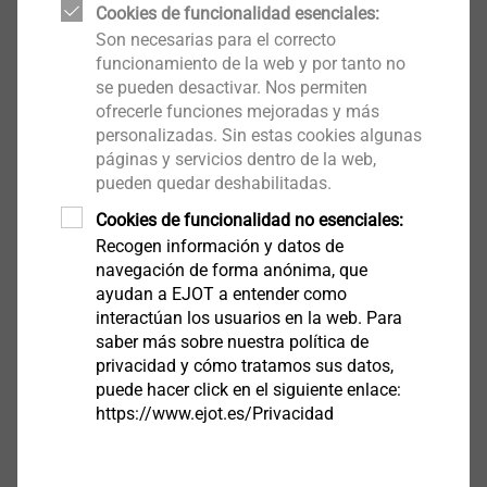
Cookies de funcionalidad esenciales:
JF3-2-5,5.pdf
4 MB
Son necesarias para el correcto
ETA-10/0200.pdf
28 MB
funcionamiento de la web y por tanto no
se pueden desactivar. Nos permiten
DoP ETA-10/0200 JF3.pdf
1 MB
ofrecerle funciones mejoradas y más
ETA-22/0126.pdf
576 KB
personalizadas. Sin estas cookies algunas
DoP ETA-22/0126 JF3.pdf
1 MB
páginas y servicios dentro de la web,
pueden quedar deshabilitadas.
Cookies de funcionalidad no esenciales:
JF6 fabricado en acero inoxidable A4 bajo
Recogen información y datos de
petición
navegación de forma anónima, que
ayudan a EJOT a entender como
Filtro
interactúan los usuarios en la web. Para
saber más sobre nuestra política de
privacidad y cómo tratamos sus datos,
puede hacer click en el siguiente enlace:
https://www.ejot.es/Privacidad