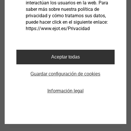
interactúan los usuarios en la web. Para
saber más sobre nuestra política de
privacidad y cómo tratamos sus datos,
puede hacer click en el siguiente enlace:
https://www.ejot.es/Privacidad
Nail anchor ND-K
Ver producto
Aceptar todas
Guardar configuración de cookies
Información legal
®
ejotherm
NK U
SATE
Ver producto