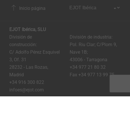
Inicio página
EJOT Ibérica, SLU
División de
División de industria:
construcción:
Pol. Riu Clar; C/Plom 9,
C/ Adolfo Pérez Esquivel
Nave 1B;
3, Of. 31
43006 - Tarragona
28232 - Las Rozas,
+34 977 21 80 32
Madrid
Fax +34 977 13 99 75
+34 916 300 822
infoes@ejot.com
Youtube
Linkedin
Instagram