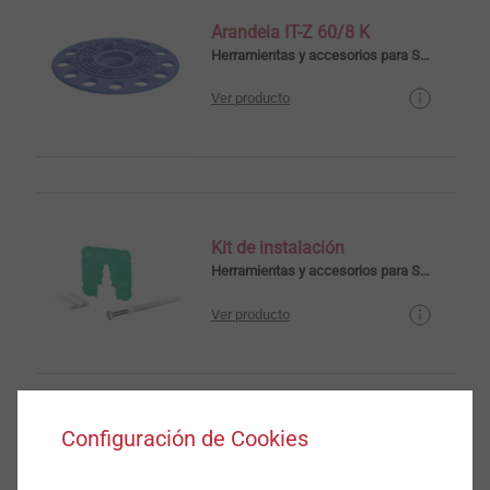
Arandela IT-Z 60/8 K
Herramientas y accesorios para SATE
Ver producto
Kit de instalación
Herramientas y accesorios para SATE
Ver producto
Configuración de Cookies
ND - K - 6
Tacos de fachada y de clavo