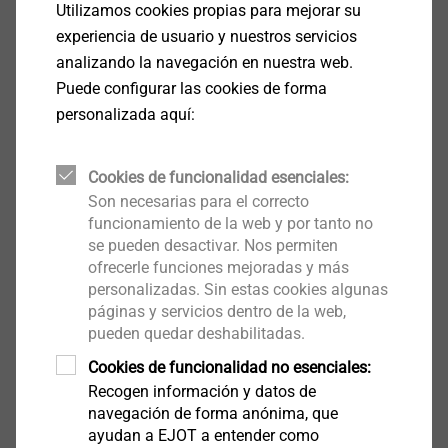
Utilizamos cookies propias para mejorar su
experiencia de usuario y nuestros servicios
Ver producto
analizando la navegación en nuestra web.
Puede configurar las cookies de forma
personalizada aquí:
SDK U
Cookies de funcionalidad esenciales:
SATE
Son necesarias para el correcto
funcionamiento de la web y por tanto no
Ver producto
se pueden desactivar. Nos permiten
ofrecerle funciones mejoradas y más
personalizadas. Sin estas cookies algunas
páginas y servicios dentro de la web,
pueden quedar deshabilitadas.
Cookies de funcionalidad no esenciales:
Conector de perfiles PV
Recogen información y datos de
Herramientas y accesorios para SATE
navegación de forma anónima, que
Ver producto
ayudan a EJOT a entender como