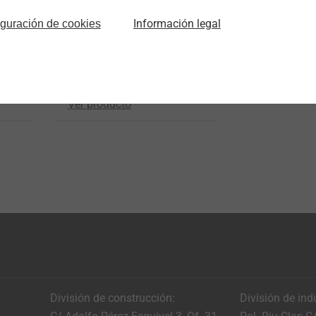
®
EJOT SpringHead
Información legal
iguración de cookies
Screw head with integrated
s
spring element
Ver producto
División de construcción:
División de ind