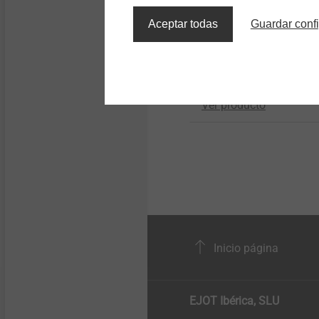
®
EJOT ALtracs
Xt
Aceptar todas
Guardar conf
Thread forming in light
Structural components
made of plastics
alloys without tradeoff
Ver producto
Inicio página
EJOT Ibérica, SLU