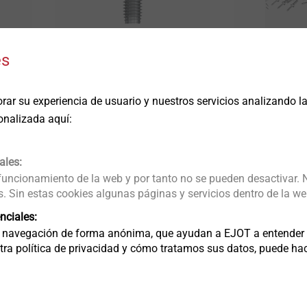
es
®
ALtracs
Plus
EJOT Micro t
Los tornillos
Soluciones d
autorroscantes para
los compone
rar su experiencia de usuario y nuestros servicios analizando 
metales ligeros
pequeños.
onalizada aquí:
Ver producto
Ver producto
ales:
 funcionamiento de la web y por tanto no se pueden desactivar. 
 Sin estas cookies algunas páginas y servicios dentro de la we
nciales:
 navegación de forma anónima, que ayudan a EJOT a entender c
a política de privacidad y cómo tratamos sus datos, puede hacer