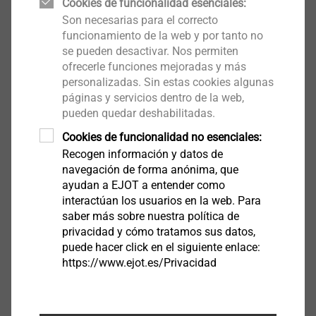
Cookies de funcionalidad esenciales:
Tornillos autotaladrantes
Son necesarias para el correcto
Ver producto
funcionamiento de la web y por tanto no
se pueden desactivar. Nos permiten
ofrecerle funciones mejoradas y más
personalizadas. Sin estas cookies algunas
páginas y servicios dentro de la web,
pueden quedar deshabilitadas.
JT3 - 2H Plus - 5,5
Cookies de funcionalidad no esenciales:
Tornillos autotaladrantes
Recogen información y datos de
navegación de forma anónima, que
Ver producto
ayudan a EJOT a entender como
interactúan los usuarios en la web. Para
saber más sobre nuestra política de
privacidad y cómo tratamos sus datos,
puede hacer click en el siguiente enlace:
https://www.ejot.es/Privacidad
JT3 - 2 - 6,5
Tornillos autotaladrantes
Ver producto