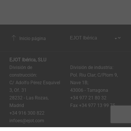
Inicio página
EJOT Ibérica, SLU
División de
División de industria:
construcción:
Pol. Riu Clar; C/Plom 9,
C/ Adolfo Pérez Esquivel
Nave 1B;
3, Of. 31
43006 - Tarragona
28232 - Las Rozas,
+34 977 21 80 32
Madrid
Fax +34 977 13 99 75
+34 916 300 822
infoes@ejot.com