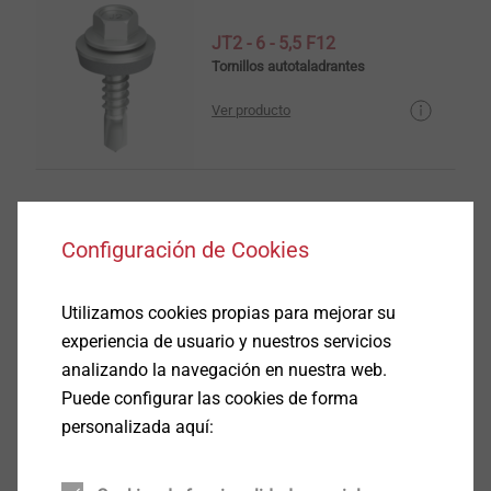
JT2 - 6 - 5,5 F12
Tornillos autotaladrantes
Ver producto
Configuración de Cookies
JF3 - 2H - 4,8
Tornillos autotaladrantes
Utilizamos cookies propias para mejorar su
Ver producto
experiencia de usuario y nuestros servicios
analizando la navegación en nuestra web.
Puede configurar las cookies de forma
personalizada aquí:
JF3 - 2 - 5,5