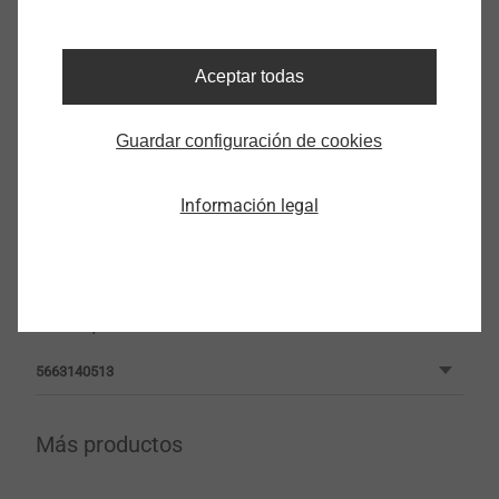
5663035513
BS - R - 6,3 x 45 V16
Aceptar todas
5663045513
Guardar configuración de cookies
BS - R - 6,3 x 100 V16
5663100513
Información legal
BS - R - 6,3 x 120 V16
5663120513
BS - R - 6,3 x 140 V16
5663140513
Más productos