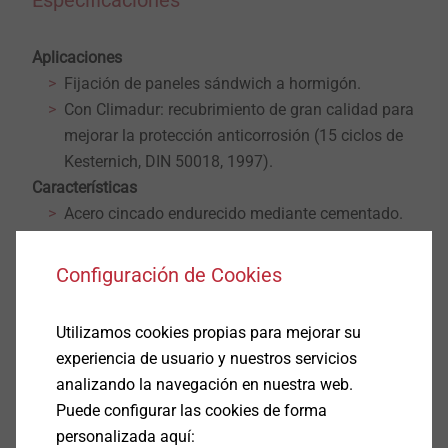
Especificaciones
Aplicaciones
Fijación de paneles sándwich a hormigón.
Con Climadur: recubrimiento de gran calidad para
mejorar la protección anticorrosión (15 ciclos de
Kesternich, DIN 50018, 1997).
Características
Acero cincado endurecido mediante cementado.
Datos técnicos
Diámetro nominal: 5,0 mm
Configuración de Cookies
Accionamiento: Hexagonal SW8
Profundidad de empotrado ≥ 30 mm
Utilizamos cookies propias para mejorar su
Profundidad de taladro ≥ 45 mm
experiencia de usuario y nuestros servicios
analizando la navegación en nuestra web.
Descargas
Puede configurar las cookies de forma
personalizada aquí: