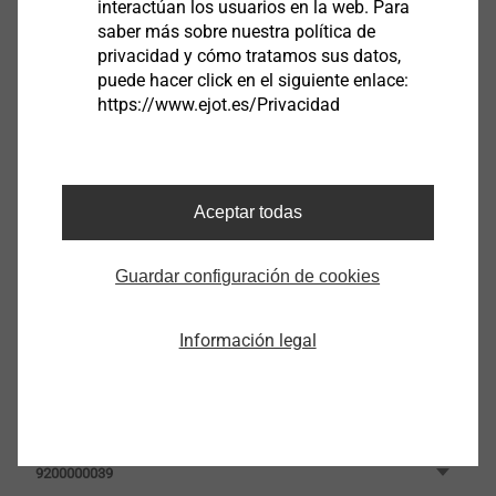
interactúan los usuarios en la web. Para
9200000025
saber más sobre nuestra política de
privacidad y cómo tratamos sus datos,
Broca de percusión SDS Plus 5,0/310 - 250
puede hacer click en el siguiente enlace:
https://www.ejot.es/Privacidad
9200000028
Broca de percusión SDS Plus 6/160
9200000032
Aceptar todas
Broca de percusión SDS Plus 8/160
Guardar configuración de cookies
9200000033
Broca de percusión SDS Plus 8/310
Información legal
9200000038
Broca de percusión SDS Plus 8/210
9200000039