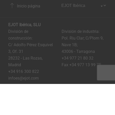
Inicio página
EJOT Ibérica, SLU
División de
División de industria:
construcción:
Pol. Riu Clar; C/Plom 9,
C/ Adolfo Pérez Esquivel
Nave 1B;
3, Of. 31
43006 - Tarragona
28232 - Las Rozas,
+34 977 21 80 32
Madrid
Fax +34 977 13 99 75
+34 916 300 822
infoes@ejot.com
Youtube
Linkedin
Instagram