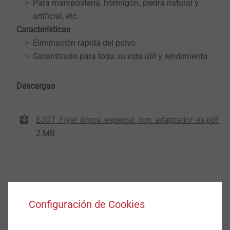
Para mampostería, hormigón, piedra natural y
artificial, etc.
Características
Eliminación rápida del polvo
Garantizado para toda su vida útil y rendimiento
Descargas
EJOT_Flyer_broca_especial_con_adaptador_es.pdf
2 MB
Filtro
Configuración de Cookies