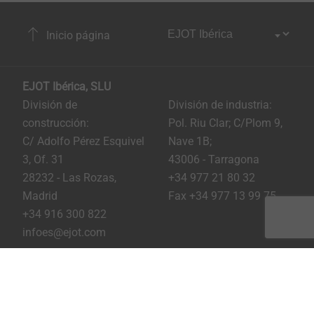
Inicio página
EJOT Ibérica, SLU
División de
División de industria:
construcción:
Pol. Riu Clar; C/Plom 9,
C/ Adolfo Pérez Esquivel
Nave 1B;
3, Of. 31
43006 - Tarragona
28232 - Las Rozas,
+34 977 21 80 32
Madrid
Fax +34 977 13 99 75
+34 916 300 822
infoes@ejot.com
Youtube
Linkedin
Instagram