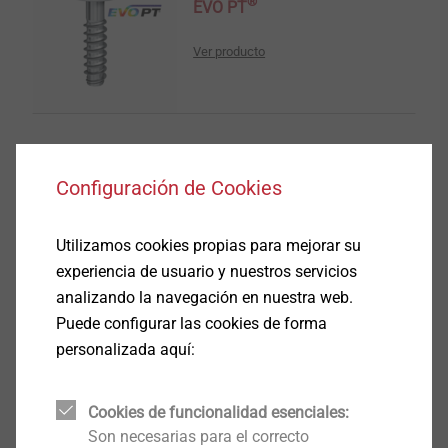
®
EVO PT
Ver producto
Configuración de Cookies
®
DELTA PT
Utilizamos cookies propias para mejorar su
Ver producto
experiencia de usuario y nuestros servicios
analizando la navegación en nuestra web.
Puede configurar las cookies de forma
personalizada aquí:
®
DELTA PT
DS
Cookies de funcionalidad esenciales:
Son necesarias para el correcto
Ver producto