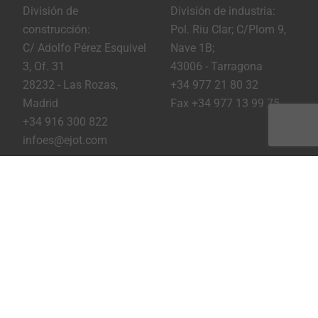
División de
División de industria:
construcción:
Pol. Riu Clar; C/Plom 9,
C/ Adolfo Pérez Esquivel
Nave 1B;
3, Of. 31
43006 - Tarragona
28232 - Las Rozas,
+34 977 21 80 32
Madrid
Fax +34 977 13 99 75
+34 916 300 822
infoes@ejot.com
Youtube
Linkedin
Instagram
Pie de imprenta
Privacidad
Condiciones
Imprimir página