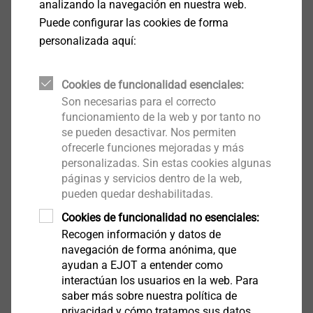
analizando la navegación en nuestra web.
Puede configurar las cookies de forma
Ingeniería de anclajes químicos EJOT
personalizada aquí:
El software gratuito de ingeniería de anclaje
químico permite el cálculo fácil de valores para
Cookies de funcionalidad esenciales:
anclajes metálicos y químicos.
Son necesarias para el correcto
funcionamiento de la web y por tanto no
Más información
se pueden desactivar. Nos permiten
ofrecerle funciones mejoradas y más
personalizadas. Sin estas cookies algunas
páginas y servicios dentro de la web,
Póngase en contacto con
pueden quedar deshabilitadas.
nosotros
Cookies de funcionalidad no esenciales:
Recogen información y datos de
Rellene el siguiente formulario para concertar una
navegación de forma anónima, que
ayudan a EJOT a entender como
visita en obra o para saber más acerca de nuestros
interactúan los usuarios en la web. Para
programas de software
saber más sobre nuestra política de
Tratamiento
privacidad y cómo tratamos sus datos,