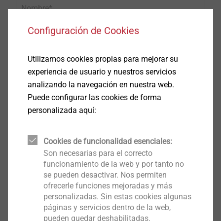
Nombre
tiempo real.
Configuración de Cookies
El cálculo se puede realizar para todo tipo de
situaciones, como en hormigón fisurado y no fisurado,
Apellido
Utilizamos cookies propias para mejorar su
exposición sísmica C1 o C2, exposición al fuego u
experiencia de usuario y nuestros servicios
orificios inundados.
analizando la navegación en nuestra web.
Empresa
Puede configurar las cookies de forma
personalizada aquí:
Correo electrónico
Cookies de funcionalidad esenciales:
Son necesarias para el correcto
funcionamiento de la web y por tanto no
se pueden desactivar. Nos permiten
Teléfono
ofrecerle funciones mejoradas y más
personalizadas. Sin estas cookies algunas
páginas y servicios dentro de la web,
pueden quedar deshabilitadas.
Calle