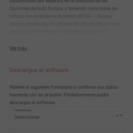
Desarrollado por expertos en la industria de las
fijaciones de toda Europa, y teniendo como base de
cálculo los estándares europeos (ETAG –
Europe
design standards
), el software de cálculo de anclajes
químicos es el software más amigable de esta
categoría.
Ver más
Para ingenieros estructurales resulta una herramienta
muy útil, evitando los largos cálculos manuales y
Descargue el software
ofreciendo más soluciones de anclaje para diversos
sustratos.
Rellene el siguiente formulario y confirme sus datos
La característica más destacada del programa es su
haciendo clic en el botón. Posteriormente podrá
interfaz fácil de usar, que cubre una amplia gama de
descargar el software.
clases de hormigón, cubriendo todas las formas de la
Tratamiento
placa base metálica con grupos predefinidos de
orificios que utilizan perfiles estándar de la industria
de la construcción y una vista en 3D del trabajo en