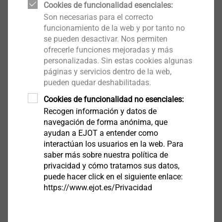
Cookies de funcionalidad esenciales:
Son necesarias para el correcto
funcionamiento de la web y por tanto no
se pueden desactivar. Nos permiten
Iso Espiral
ofrecerle funciones mejoradas y más
Montaje de elementos de fachada sobre SATE
personalizadas. Sin estas cookies algunas
páginas y servicios dentro de la web,
Ver producto
pueden quedar deshabilitadas.
Cookies de funcionalidad no esenciales:
Recogen información y datos de
navegación de forma anónima, que
ayudan a EJOT a entender como
Arandela IT-Z 60/8 S
interactúan los usuarios en la web. Para
saber más sobre nuestra política de
Herramientas y accesorios para SATE
privacidad y cómo tratamos sus datos,
Ver producto
puede hacer click en el siguiente enlace:
https://www.ejot.es/Privacidad