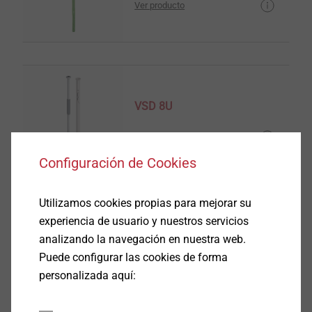
Ver producto
VSD 8U
Ver producto
Configuración de Cookies
Utilizamos cookies propias para mejorar su
experiencia de usuario y nuestros servicios
VSD 8U V
analizando la navegación en nuestra web.
SATE
Puede configurar las cookies de forma
personalizada aquí:
Ver producto