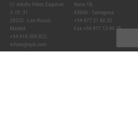
C/ Adolfo Pérez Esquivel
Nave 1B;
3, Of. 31
43006 - Tarragona
28232 - Las Rozas,
+34 977 21 80 32
Madrid
Fax +34 977 13 99 75
+34 916 300 822
infoes@ejot.com
Youtube
Linkedin
Instagram
Pie de imprenta
Privacidad
Condiciones
Imprimir página
Copyright © 2026 EJOT