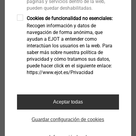
páginas y servicios dentro de la web,
pueden quedar deshabilitadas.
Iso Bar 200
Cookies de funcionalidad no esenciales:
Recogen información y datos de
8779200100
navegación de forma anónima, que
ayudan a EJOT a entender como
Iso Bar 260
interactúan los usuarios en la web. Para
saber más sobre nuestra política de
8779260100
privacidad y cómo tratamos sus datos,
puede hacer click en el siguiente enlace:
Iso Bar 320
https://www.ejot.es/Privacidad
8779320100
Iso Bar 380
Aceptar todas
8779380100
Guardar configuración de cookies
Configurador de productos de montaje
®
EJOT