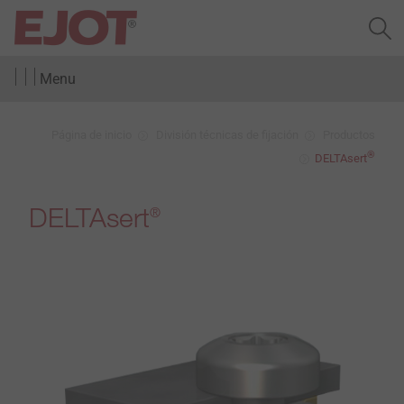
Menu
Página de inicio
División técnicas de fijación
Productos
®
DELTAsert
DELTAsert
®