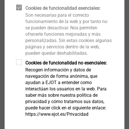
Cookies de funcionalidad esenciales:
La necesidad actual de reducir los costes y el peso en
Son necesarias para el correcto
la mayoría de construcciones exige a menudo el uso
funcionamiento de la web y por tanto no
se pueden desactivar. Nos permiten
soluciones de fijación alternativas a los métodos
ofrecerle funciones mejoradas y más
utilizados hasta la fecha. Por ejemplo, en muchas
personalizadas. Sin estas cookies algunas
aplicaciones, los componentes todavía se fijan con
páginas y servicios dentro de la web,
frecuencia de forma indirecta entre sí mediante un
pueden quedar deshabilitadas.
inserto, introducido con dificultad en el componente, y
Cookies de funcionalidad no esenciales:
un tornillo métrico. Una alternativa a este laborioso
Recogen información y datos de
®
método es el nuevo EJOT DELTAsert
de aluminio,
navegación de forma anónima, que
que permite realizar una fijación autorroscante en
ayudan a EJOT a entender como
componentes termoplásticos sometidos a esfuerzos
interactúan los usuarios en la web. Para
saber más sobre nuestra política de
elevados y que hasta ahora solo se podían fijar con
privacidad y cómo tratamos sus datos,
insertos introducidos previamente o montados
puede hacer click en el siguiente enlace:
posteriormente con ultrasonidos.
https://www.ejot.es/Privacidad