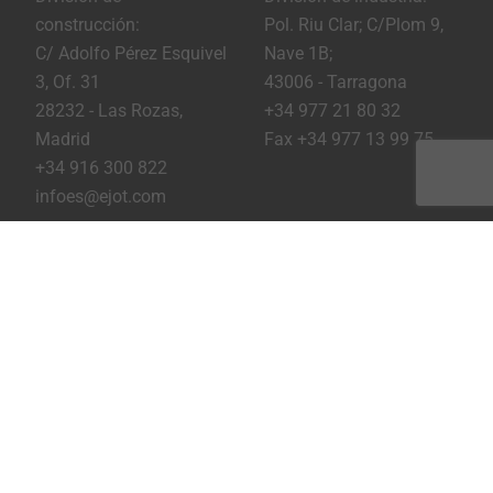
cobertura del edificio
construcción:
Pol. Riu Clar; C/Plom 9,
Uso de sistemas de sellado aprobados
C/ Adolfo Pérez Esquivel
Nave 1B;
Sin necesidad de herramientas de montaje
3, Of. 31
43006 - Tarragona
especiales
28232 - Las Rozas,
+34 977 21 80 32
Sujeción extremadamente segura gracias a la
Madrid
Fax +34 977 13 99 75
fijación directa a la subestructura
+34 916 300 822
Pre-análisis de cargas gratuito para su proyecto
infoes@ejot.com
Youtube
Linkedin
Instagram
Pie de imprenta
Privacidad
Condiciones
Imprimir página