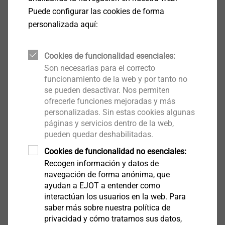
Puede configurar las cookies de forma
personalizada aquí:
Cookies de funcionalidad esenciales:
Son necesarias para el correcto
funcionamiento de la web y por tanto no
El sistema de fijación solar de EJOT es el primer
se pueden desactivar. Nos permiten
ofrecerle funciones mejoradas y más
elemento de fijación inoxidable con homologación del
personalizadas. Sin estas cookies algunas
Instituto Alemán de la Construcción (DiBT) para
páginas y servicios dentro de la web,
montar estructuras de fotovoltaica a chapas
pueden quedar deshabilitadas.
trapezoidales y cubiertas sándwich.
Cookies de funcionalidad no esenciales:
Recogen información y datos de
El pretaladrado es cosa del pasado: el nuevo sistema
Ver más
navegación de forma anónima, que
de fijación solar de EJOT de acero inoxidable A2 (AISI
ayudan a EJOT a entender como
304) o A4 (AISI 316) se caracteriza por una punta de
interactúan los usuarios en la web. Para
broca de acero endurecido. Crear la rosca y fijar en un
saber más sobre nuestra política de
privacidad y cómo tratamos sus datos,
solo paso de trabajo.