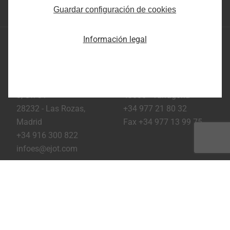
Inicio página
Guardar configuración de cookies
Información legal
EJOT Ibérica, SLU
División de
División de industria:
construcción:
Pol. Riu Clar; C/Plom 9,
C/ Adolfo Pérez Esquivel
Nave 1B;
3, Of. 31
43006 - Tarragona
28232 - Las Rozas,
+34 977 21 80 32
Madrid
Fax +34 977 13 99 75
+34 916 300 822
infoes@ejot.com
Youtube
Linkedin
Instagram
Pie de imprenta