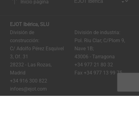
Inicio página
EJOT Ibérica, SLU
División de
División de industria:
construcción:
Pol. Riu Clar; C/Plom 9,
C/ Adolfo Pérez Esquivel
Nave 1B;
3, Of. 31
43006 - Tarragona
28232 - Las Rozas,
+34 977 21 80 32
Madrid
Fax +34 977 13 99 75
+34 916 300 822
infoes@ejot.com
Youtube
Linkedin
Instagram
Pie de imprenta