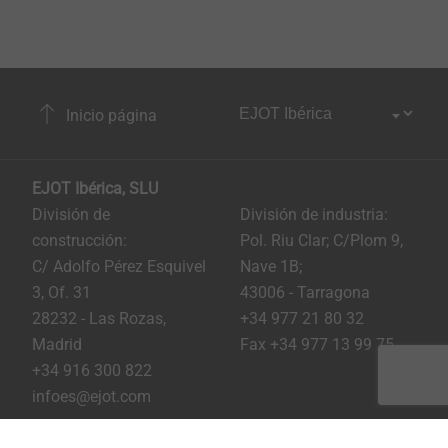
Inicio página
EJOT Ibérica, SLU
División de
División de industria:
construcción:
Pol. Riu Clar; C/Plom 9,
C/ Adolfo Pérez Esquivel
Nave 1B;
3, Of. 31
43006 - Tarragona
28232 - Las Rozas,
+34 977 21 80 32
Madrid
Fax +34 977 13 99 75
+34 916 300 822
infoes@ejot.com
Youtube