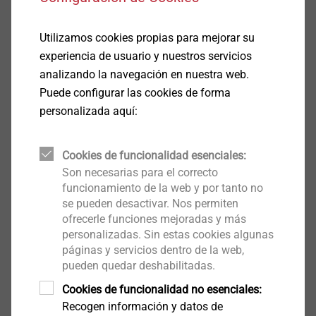
Utilizamos cookies propias para mejorar su
experiencia de usuario y nuestros servicios
analizando la navegación en nuestra web.
Puede configurar las cookies de forma
personalizada aquí:
Así, vemos que, en 2016, los espesores más
Cookies de funcionalidad esenciales:
habituales eran 60 y 80 mm (63%), y la evolución que
Son necesarias para el correcto
nos lleva a que, en 2018 y 2019, los espesores más
funcionamiento de la web y por tanto no
habituales sean 80 y 100 mm (aprox. 60%), mientras
se pueden desactivar. Nos permiten
que 120 mm va aumentando progresivamente.
ofrecerle funciones mejoradas y más
personalizadas. Sin estas cookies algunas
páginas y servicios dentro de la web,
Y ya que hablamos de espesores, cabe también
pueden quedar deshabilitadas.
destacar el aumento de aquellos proyectos donde los
Cookies de funcionalidad no esenciales:
valores están entorno a los 200 mm de aislamiento,
Recogen información y datos de
principalmente en viviendas de consumo casi nulo /