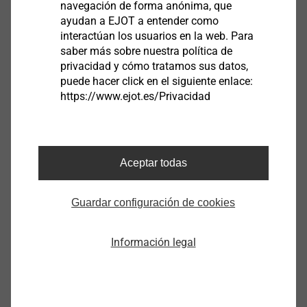
navegación de forma anónima, que
pasivas. Entre 180 y 220 mm, de 2018 a 2019
ayudan a EJOT a entender como
prácticamente se han duplicado los m2 construidos,
interactúan los usuarios en la web. Para
lo que demuestra el creciente interés por este tipo de
saber más sobre nuestra política de
edificación.
privacidad y cómo tratamos sus datos,
puede hacer click en el siguiente enlace:
https://www.ejot.es/Privacidad
Aceptar todas
Guardar configuración de cookies
Información legal