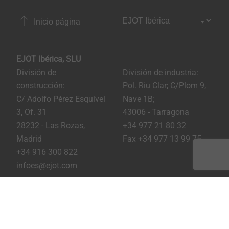
Inicio página
EJOT Ibérica, SLU
División de
División de industria:
construcción:
Pol. Riu Clar; C/Plom 9,
C/ Adolfo Pérez Esquivel
Nave 1B;
3, Of. 31
43006 - Tarragona
28232 - Las Rozas,
+34 977 21 80 32
Madrid
Fax +34 977 13 99 75
+34 916 300 822
infoes@ejot.com
Youtube
Linkedin
Instagram