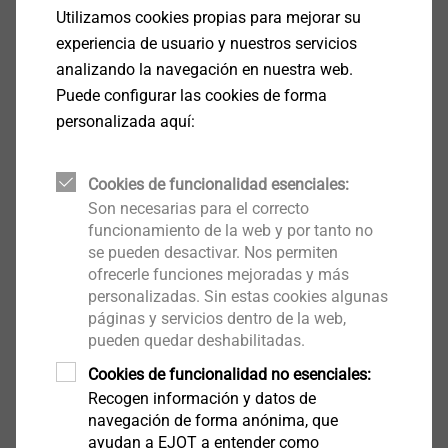
proyectos en poco tiempo e implementar cambios en
Utilizamos cookies propias para mejorar su
los planos de manera flexible y sencilla. EJOT produce
experiencia de usuario y nuestros servicios
y ofrece productos de alta calidad que el ámbito de la
analizando la navegación en nuestra web.
construcción modular se focaliza en soluciones y
Puede configurar las cookies de forma
servicios en tecnología de anclado, fijaciones para
personalizada aquí:
cubierta plana, una amplia gama de accesorios para
SATE y múltiples posibilidades de conexiones dentro
Cookies de funcionalidad esenciales:
de los sistemas de fachada y cubierta industrial ligera.
Son necesarias para el correcto
funcionamiento de la web y por tanto no
se pueden desactivar. Nos permiten
ofrecerle funciones mejoradas y más
personalizadas. Sin estas cookies algunas
páginas y servicios dentro de la web,
pueden quedar deshabilitadas.
SI DESEA UNA INVITACION PARA
VISITARNOS CONTACTE CON
Cookies de funcionalidad no esenciales:
NUESTROS TECNICOS
Recogen información y datos de
navegación de forma anónima, que
ayudan a EJOT a entender como