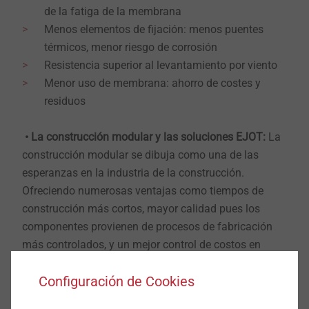
de la fatiga de la membrana
Menos elementos de fijación: menos puentes
térmicos, menor riesgo de corrosión
Resistencia superior al levantamiento por viento
Menor uso de membrana: ahorro de costes y
residuos
• La construcción modular y las soluciones EJOT:
La
construcción modular se dibuja como una de las
esperanzas en la industria de la construcción.
Ofreciendo numerosas ventajas como tiempos de
construcción más cortos, mayor calidad pues los
componentes provienen de procesos de fabricación
más controlados, y un mejor control de costos en
general. Con posibilidades de diseño prácticamente
Configuración de Cookies
iguales la construcción tradicional, su rápido ritmo de
ejecución permite a clientes y arquitectos realizar