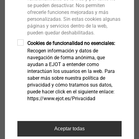
simple es el uso de un anclaje químico.
se pueden desactivar. Nos permiten
ofrecerle funciones mejoradas y más
La siguiente parte de nuestra guía para fachadas
personalizadas. Sin estas cookies algunas
páginas y servicios dentro de la web,
ventiladas trata sobre la correcta selección e
pueden quedar deshabilitadas.
instalación de anclajes de fachada de plástico.
Cookies de funcionalidad no esenciales:
Recogen información y datos de
navegación de forma anónima, que
Si tienes cualquier duda o pregunta técnica, o si
ayudan a EJOT a entender como
deseas hablar con un comercial para solicitar una
interactúan los usuarios en la web. Para
oferta, no dudes en ponerte en contacto con
saber más sobre nuestra política de
nosotros.
privacidad y cómo tratamos sus datos,
puede hacer click en el siguiente enlace:
Teléfono oficina:
+34 91 630 08 22
https://www.ejot.es/Privacidad
Dirección correo:
infoes@ejot.com
Horarios de atención al cliente: L-J de 8-17h y V
Aceptar todas
de 8-14h. ¿Hablamos?