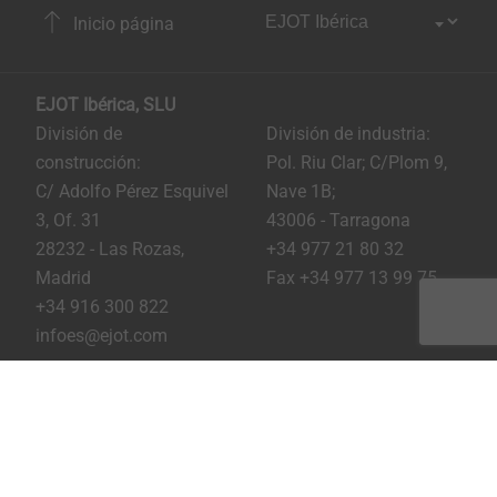
Inicio página
EJOT Ibérica, SLU
División de
División de industria:
construcción:
Pol. Riu Clar; C/Plom 9,
C/ Adolfo Pérez Esquivel
Nave 1B;
3, Of. 31
43006 - Tarragona
28232 - Las Rozas,
+34 977 21 80 32
Madrid
Fax +34 977 13 99 75
+34 916 300 822
infoes@ejot.com
Youtube
Linkedin
Instagram