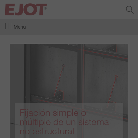
Menu
Fijación simple o
múltiple de un sistema
no estructural