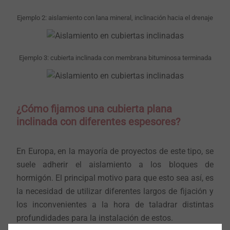
Ejemplo 2: aislamiento con lana mineral, inclinación hacia el drenaje
Ejemplo 3: cubierta inclinada con membrana bituminosa terminada
¿Cómo fijamos una cubierta plana
inclinada con diferentes espesores?
En Europa, en la mayoría de proyectos de este tipo, se
suele adherir el aislamiento a los bloques de
hormigón. El principal motivo para que esto sea así, es
la necesidad de utilizar diferentes largos de fijación y
los inconvenientes a la hora de taladrar distintas
profundidades para la instalación de estos.