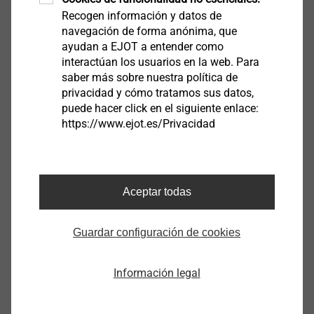
Punta T-30
Recogen información y datos de
Extensor de punta M6x50
navegación de forma anónima, que
Punta T-30 M6 x 33
ayudan a EJOT a entender como
interactúan los usuarios en la web. Para
saber más sobre nuestra política de
privacidad y cómo tratamos sus datos,
3. Para el ajuste final
puede hacer click en el siguiente enlace:
Herramienta EcoTek M6
https://www.ejot.es/Privacidad
Extensor de broca M6x50
Aceptar todas
Ejemplo de instalación:
Guardar configuración de cookies
Puede utilizarse una broca percutora normal SDS o la
Información legal
broca percutora especial EJOT, con tope de
profundidad y forma cónica, en combinación con el