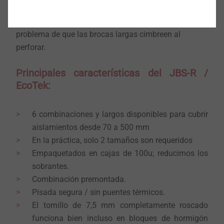
alargador Drill-X, lo que conlleva un considerable
ahorro de dinero en brocas de gran longitud y evita el
problema de que las brocas largas cimbreen al
perforar.
Principales características del JBS-R /
EcoTek:
6 combinaciones y largos disponibles para cubrir
aislamientos desde 70 a 500 mm
En la práctica, solo 2 tamaños son requeridos
Empaquetados en cajas de 100u; reducimos los
sobrantes.
Combinación premontada.
Pisada segura / sin puentes térmicos.
El tornillo de 7,5 mm completamente roscado
funciona bien incluso en bloques de hormigón