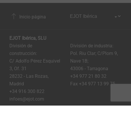
Inicio página
EJOT Ibérica, SLU
División de
División de industria:
construcción:
Pol. Riu Clar; C/Plom 9,
C/ Adolfo Pérez Esquivel
Nave 1B;
3, Of. 31
43006 - Tarragona
28232 - Las Rozas,
+34 977 21 80 32
Madrid
Fax +34 977 13 99 75
+34 916 300 822
infoes@ejot.com
Youtube
Linkedin
Instagram