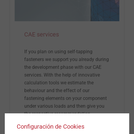
CAE services
If you plan on using self-tapping
fasteners we support you already during
the development phase with our CAE
services. With the help of innovative
calculation tools we estimate the
behaviour and the effect of our
fastening elements on your component
under various loads and then give you
the respective recommendation.
Configuración de Cookies