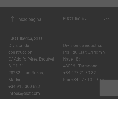
Inicio página
EJOT Ibérica, SLU
División de
División de industria:
construcción:
Pol. Riu Clar; C/Plom 9,
C/ Adolfo Pérez Esquivel
Nave 1B;
3, Of. 31
43006 - Tarragona
28232 - Las Rozas,
+34 977 21 80 32
Madrid
Fax +34 977 13 99 75
+34 916 300 822
infoes@ejot.com
Youtube
Linkedin