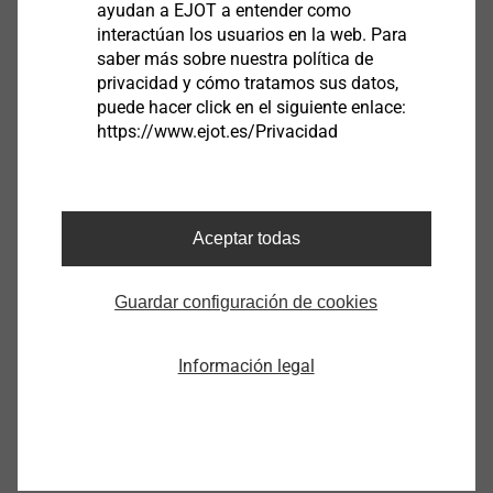
ayudan a EJOT a entender como
®
interactúan los usuarios en la web. Para
EJOT
Rapid Parts
saber más sobre nuestra política de
privacidad y cómo tratamos sus datos,
Si necesita rápidamente muestras de producto,
puede hacer click en el siguiente enlace:
https://www.ejot.es/Privacidad
póngase en contacto con el ­departamento de
gestión de prototipos de EJOT. En un plazo de
entre dos y cuatro semanas recibirá su muestra
individual; también puede solicitar un
Aceptar todas
asesoramiento profesional de nuestros
"especialistas ­en muestras" en cualquier
Guardar configuración de cookies
momento. Las muestras ­de producto también
están disponibles con las roscas originales de
EJOT.
Información legal
Mas informaciones en teléfono:
+49 2751 529-
123