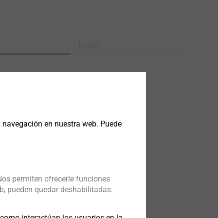
Inglés
200.pdf
28 MB
5,5x30.pdf
3 MB
la navegación en nuestra web. Puede
Nos permiten ofrecerle funciones
b, pueden quedar deshabilitadas.
omo interactúan los usuarios en la