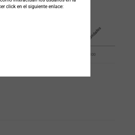
 click en el siguiente enlace:
Material de tornillos
ngitud mm
Unidades
0.0
Acero inoxidable
100