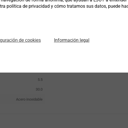
a política de privacidad y cómo tratamos sus datos, puede hacer
Nº de artículo
Diámetro mm
Lo
Información legal
iguración de cookies
7384211301
5.5
3
6
5.5
30.0
Acero inoxidable