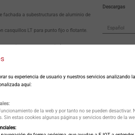
Descargas
de fachada a subestructuras de aluminio de
Español
casquillos LT para punto fijo o flotante.
con punta en acero cementado.
ETA-10/0
idad de acero inoxidable premontada.
es
JT3-LT-3-
a diseños de fachada más estéticos.
 colores RAL.
rar su experiencia de usuario y nuestros servicios analizando 
onalizada aquí:
i + tii: 1,5 + 2,5 mm
®
X
T25
ales:
6 mm
 funcionamiento de la web y por tanto no se pueden desactivar. 
2,0 mm
 Sin estas cookies algunas páginas y servicios dentro de la we
nciales:
 navegación de forma anónima, que ayudan a EJOT a entender c