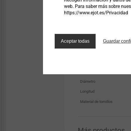
web. Para saber más sobre nuestr
https://www.ejot.es/Privacidad
Descripción
Aceptar todas
Guardar conf
JT3 - LT - 3 - 5,5 x 30 KD1
Datos técnicos
Diámetro
Longitud
Material de tornillos
Más productos