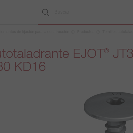
lementos de fijación para la construcción
Productos
Tornillos autotala
autotaladrante EJOT
JT3 
®
 30 KD16