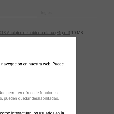
Inglés
13 Anclajes de cubierta plana (EN).pdf
10 MB
_4.8_es.pdf
1 MB
013.pdf
3 MB
la navegación en nuestra web. Puede
Nos permiten ofrecerle funciones
b, pueden quedar deshabilitadas.
omo interactúan los usuarios en la