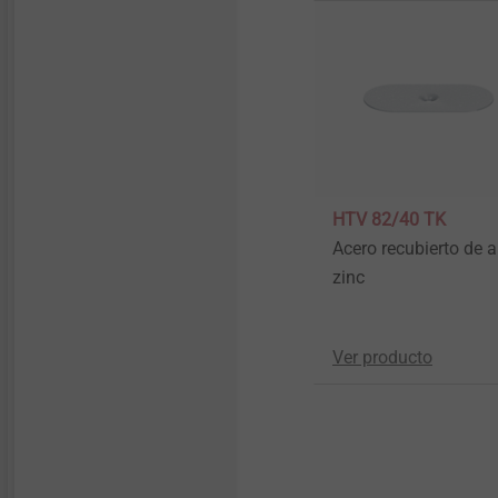
Punta con muesca en
HTV 82/40 TK
cruz/hexagonal
Acero recubierto de a
zinc
Ver producto
Ver producto