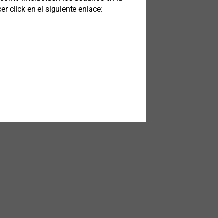
 click en el siguiente enlace:
Longitud mm
Unidades
160.0
100