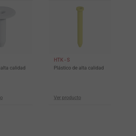
HTK - S
E
 alta calidad
Plástico de alta calidad
A
z
to
Ver producto
V