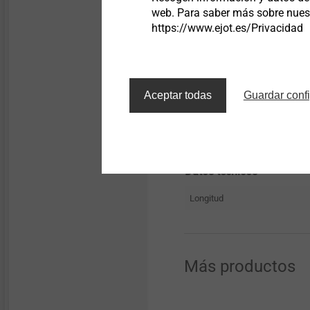
web. Para saber más sobre nuestr
https://www.ejot.es/Privacidad
Descripción
Aceptar todas
Guardar conf
Dabo VHT E 4,8 x 160
Datos técnicos
Longitud
Más productos