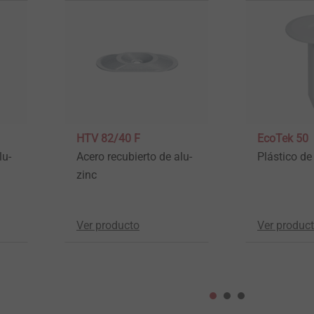
HTV 82/40 F
EcoTek 50
lu-
Acero recubierto de alu-
Plástico de
zinc
Ver producto
Ver produc