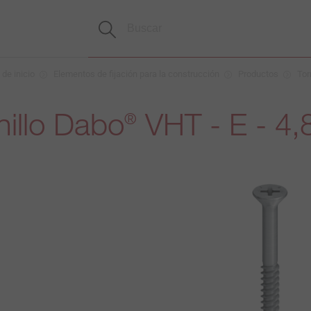
de inicio
Elementos de fijación para la construcción
Productos
Tor
illo Dabo
VHT - E - 4,
®