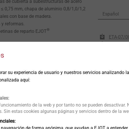
s de cubierta a subestructuras de acero
 ≤ 0,75 mm, chapa de aluminio 0,8/1,0/1,2
Español
ales con base de madera.
 y reformas.
®
etinas de reparto EJOT
ETA-07/00
VHT_-_E_-
con punta de taladro en acero cementado.
ETA-07/0
100 mm.
es
encintado para la herramienta de montaje
o con vainas HTK.
rar su experiencia de usuario y nuestros servicios analizando 
 y/o solapes dobles, se recomienda usar el
onalizada aquí:
ales:
 funcionamiento de la web y por tanto no se pueden desactivar. 
o: 0,75 mm
 Sin estas cookies algunas páginas y servicios dentro de la we
ruz PH2
nciales:
 navegación de forma anónima, que ayudan a EJOT a entender c