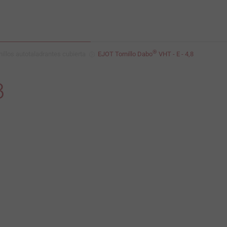
®
nillos autotaladrantes cubierta
EJOT Tornillo Dabo
VHT - E - 4,8
8