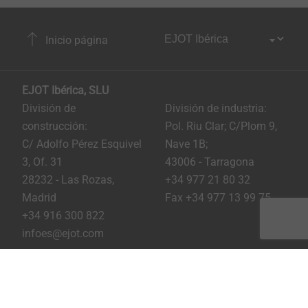
Inicio página
EJOT Ibérica, SLU
División de
División de industria:
construcción:
Pol. Riu Clar; C/Plom 9,
C/ Adolfo Pérez Esquivel
Nave 1B;
3, Of. 31
43006 - Tarragona
28232 - Las Rozas,
+34 977 21 80 32
Madrid
Fax +34 977 13 99 75
+34 916 300 822
infoes@ejot.com
Youtube
Linkedin
Instagram