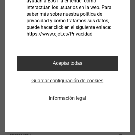
ayudan a EJOT a entender como
interactúan los usuarios en la web. Para
saber más sobre nuestra política de
privacidad y cómo tratamos sus datos,
RF 801
puede hacer click en el siguiente enlace:
https://www.ejot.es/Privacidad
8260104704
RF 801 (gris)
8260104705
Aceptar todas
RF 802
Guardar configuración de cookies
8260204704
Información legal
RF 802 (gris)
8260204705
RF 803