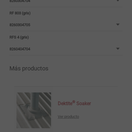
8260304704
RF 803 (gris)
8260304705
RFS 4 (gris)
8260404704
Más productos
®
Dektite
Soaker
Ver producto