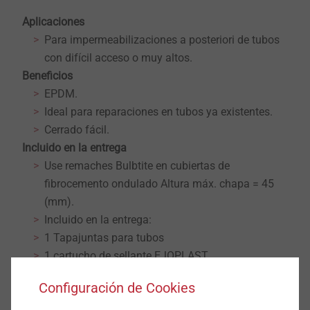
Aplicaciones
Para impermeabilizaciones a posteriori de tubos
con difícil acceso o muy altos.
Beneficios
EPDM.
Ideal para reparaciones en tubos ya existentes.
Cerrado fácil.
Incluido en la entrega
Use remaches Bulbtite en cubiertas de
fibrocemento ondulado Altura máx. chapa = 45
(mm).
Incluido en la entrega:
1 Tapajuntas para tubos
1 cartucho de sellante EJOPLAST
®
1 conjunto de tornillos/remaches EJOT
Configuración de Cookies