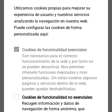
Español
Utilizamos cookies propias para mejorar su
Inglés
experiencia de usuario y nuestros servicios
analizando la navegación en nuestra web.
Puede configurar las cookies de forma
Guia-de-seleccion-de-cubreondas-orkan_es.pdf
1
personalizada aquí:
MB
Cookies de funcionalidad esenciales:
Seleccione la variante de producto adecuada
Son necesarias para el correcto
funcionamiento de la web y por tanto no
se pueden desactivar. Nos permiten
Filtro
ofrecerle funciones mejoradas y más
personalizadas. Sin estas cookies algunas
Color
páginas y servicios dentro de la web,
pueden quedar deshabilitadas.
Cookies de funcionalidad no esenciales:
Recogen información y datos de
navegación de forma anónima, que