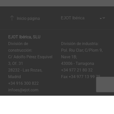
Inicio página
EJOT Ibérica, SLU
División de
División de industria:
construcción:
Pol. Riu Clar; C/Plom 9,
C/ Adolfo Pérez Esquivel
Nave 1B;
3, Of. 31
43006 - Tarragona
28232 - Las Rozas,
+34 977 21 80 32
Madrid
Fax +34 977 13 99 75
+34 916 300 822
infoes@ejot.com
Youtube
Linkedin
Instagram