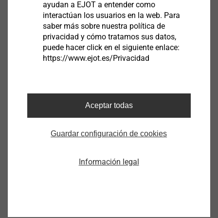
ayudan a EJOT a entender como
interactúan los usuarios en la web. Para
saber más sobre nuestra política de
privacidad y cómo tratamos sus datos,
Cubreondas ondulado W48 RAL7016
puede hacer click en el siguiente enlace:
https://www.ejot.es/Privacidad
3047425119
Cubreondas ondulado W48 RAL6011
3047466119
Aceptar todas
Cubreondas ondulado W48 RAL9002
Guardar configuración de cookies
3047482119
Información legal
Cubreondas ondulado W48 RAL9006
3047484119
Cubreondas ondulado W48 RAL1015