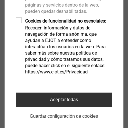
páginas y servicios dentro de la web,
pueden quedar deshabilitadas.
Arandela de sellado E11/2
Cookies de funcionalidad no esenciales:
3010092300
Recogen información y datos de
navegación de forma anónima, que
Arandela de sellado E14/2
ayudan a EJOT a entender como
interactúan los usuarios en la web. Para
3010009300
saber más sobre nuestra política de
privacidad y cómo tratamos sus datos,
Arandela de sellado E14/3
puede hacer click en el siguiente enlace:
3010077300
https://www.ejot.es/Privacidad
Arandela de sellado E16/3
3010067300
Aceptar todas
Arandela de sellado E16/3-7,8
Guardar configuración de cookies
3030011300