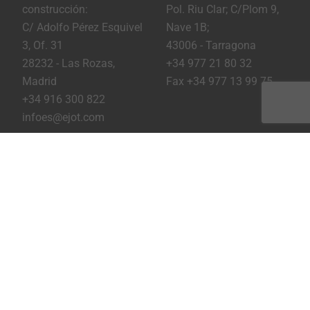
construcción:
Pol. Riu Clar; C/Plom 9,
C/ Adolfo Pérez Esquivel
Nave 1B;
3, Of. 31
43006 - Tarragona
28232 - Las Rozas,
+34 977 21 80 32
Madrid
Fax +34 977 13 99 75
+34 916 300 822
infoes@ejot.com
Youtube
Linkedin
Instagram
Pie de imprenta
Privacidad
Condiciones
Imprimir página