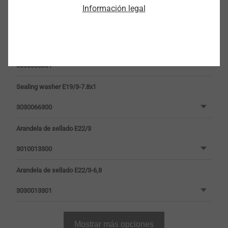
Arandela de sellado E19/3
Información legal
3010066300
Arandela de sellado E19/3-6,8
3030066301
Sealing washer E19/3-7.8x1
3030066300
Arandela de sellado E22/3
3010013300
Arandela de sellado E22/3-6,8
3030013301
Mostrar más opciones