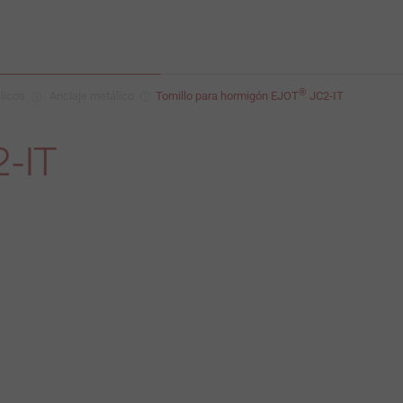
®
licos
Anclaje metálico
Tornillo para hormigón EJOT
JC2-IT
-IT