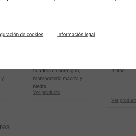
Información legal
iguración de cookies
Bomba de soplado
Broca perc
®
Para limpieza de
Plus
,
taladros en hormigón,
4 filos
 y
mampostería maciza y
piedra.
Ver producto
Ver produc
res