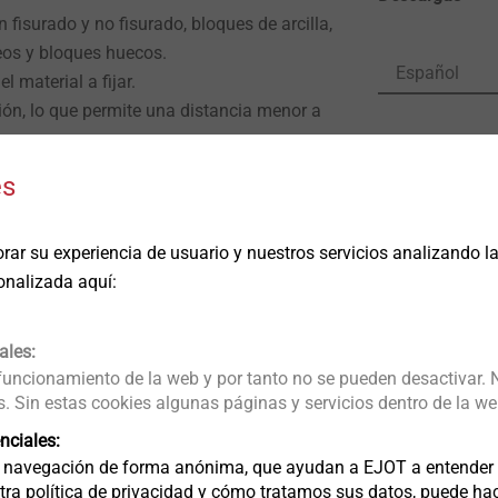
 fisurado y no fisurado, bloques de arcilla,
eos y bloques huecos.
Español
l material a fijar.
ión, lo que permite una distancia menor a
DoP ETA-
es
JC2-IT.pd
DoP ETA-
n rosca interna M8 o M10.
DoP ETA-
rar su experiencia de usuario y nuestros servicios analizando 
onalizada aquí:
-SW10
m
ales:
 funcionamiento de la web y por tanto no se pueden desactivar. 
 Sin estas cookies algunas páginas y servicios dentro de la we
nciales:
 navegación de forma anónima, que ayudan a EJOT a entender c
a política de privacidad y cómo tratamos sus datos, puede hacer