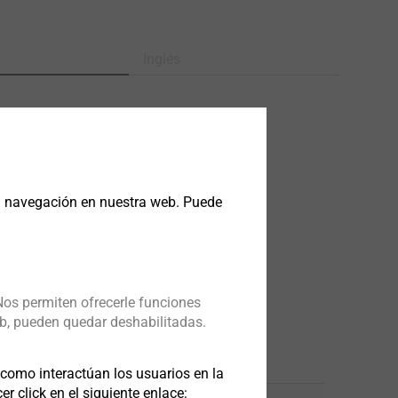
Inglés
18/0221.pdf
1 MB
f
4 MB
17/1009.pdf
4 MB
16/0945.pdf
948 KB
la navegación en nuestra web. Puede
Nos permiten ofrecerle funciones
b, pueden quedar deshabilitadas.
omo interactúan los usuarios en la
 click en el siguiente enlace: