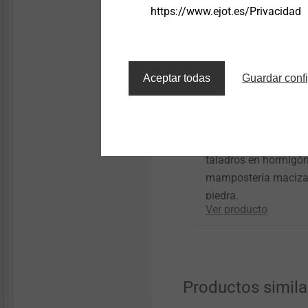
https://www.ejot.es/Privacidad
Aceptar todas
Guardar conf
Cepillo de limpieza
Para limpieza de
taladros en hormigón
mampostería maciza
piedra.
Ver producto
Productos simila