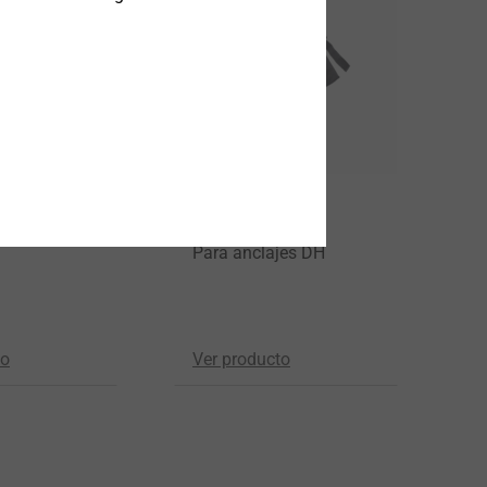
utora SDS
Cinturón de
herramientas
Para anclajes DH
to
Ver producto