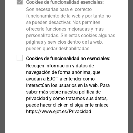
Aplicaciones
Cookies de funcionalidad esenciales:
Adaptador de broca alternativo para máquinas
Son necesarias para el correcto
funcionamiento de la web y por tanto no
con sistema SDS Plus
se pueden desactivar. Nos permiten
ofrecerle funciones mejoradas y más
Descargas
personalizadas. Sin estas cookies algunas
páginas y servicios dentro de la web,
pueden quedar deshabilitadas.
EJOT_Flyer_broca_especial_con_adaptador_es.pdf
Cookies de funcionalidad no esenciales:
2 MB
Recogen información y datos de
H1.pdf
452 KB
navegación de forma anónima, que
ayudan a EJOT a entender como
interactúan los usuarios en la web. Para
saber más sobre nuestra política de
Todos los productos SATE solo están disponibles para sistemistas
privacidad y cómo tratamos sus datos,
puede hacer click en el siguiente enlace:
https://www.ejot.es/Privacidad
Adaptador SDS Plus
9151930000