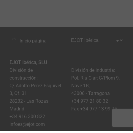
Inicio página
EJOT Ibérica, SLU
División de
División de industria:
construcción:
Pol. Riu Clar; C/Plom 9,
C/ Adolfo Pérez Esquivel
Nave 1B;
3, Of. 31
43006 - Tarragona
28232 - Las Rozas,
+34 977 21 80 32
Madrid
Fax +34 977 13 99 75
+34 916 300 822
infoes@ejot.com