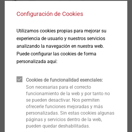
electrónica de consumo
Configuración de Cookies
Mostrar
Utilizamos cookies propias para mejorar su
experiencia de usuario y nuestros servicios
gabinete y control
analizando la navegación en nuestra web.
Puede configurar las cookies de forma
Mostrar
personalizada aquí:
Cookies de funcionalidad esenciales:
luces y lámparas
Son necesarias para el correcto
funcionamiento de la web y por tanto no
Mostrar
se pueden desactivar. Nos permiten
ofrecerle funciones mejoradas y más
personalizadas. Sin estas cookies algunas
páginas y servicios dentro de la web,
pueden quedar deshabilitadas.
technología medíca