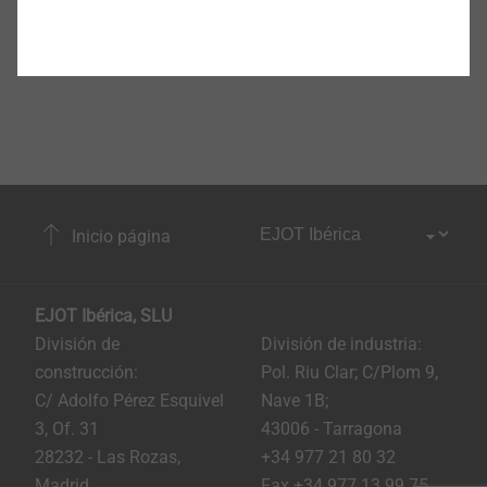
Inicio página
EJOT Ibérica, SLU
División de
División de industria:
construcción:
Pol. Riu Clar; C/Plom 9,
C/ Adolfo Pérez Esquivel
Nave 1B;
3, Of. 31
43006 - Tarragona
28232 - Las Rozas,
+34 977 21 80 32
Madrid
Fax +34 977 13 99 75